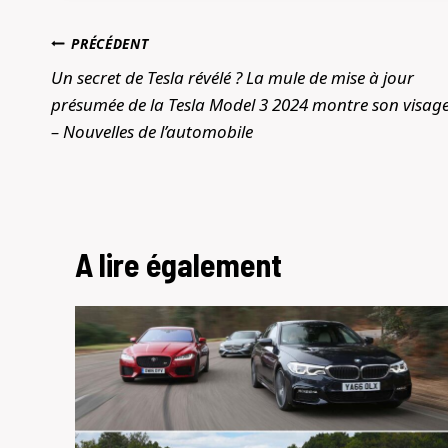
Navigation
PRÉCÉDENT
de
Un secret de Tesla révélé ? La mule de mise à jour
présumée de la Tesla Model 3 2024 montre son visag
l’article
– Nouvelles de l’automobile
A lire également