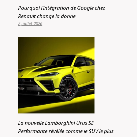
Pourquoi l’intégration de Google chez
Renault change la donne
2 juillet 2026
De une à six voitures en seulement
trois ans ? Leapmotor partage des
plans d'expansion avec une gamme
de voitures électriques et hybrides
pour rivaliser avec MG, GWM et BYD –
Car News
Par
Alexis de Club Events
27 janvier 2025
La nouvelle Lamborghini Urus SE
Performante révélée comme le SUV le plus