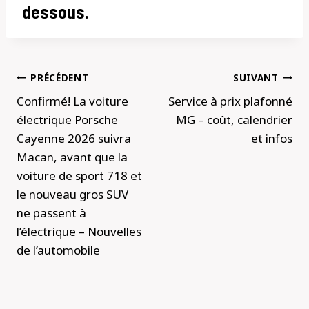
dessous.
Navigation
PRÉCÉDENT
SUIVANT
de
Confirmé! La voiture
Service à prix plafonné
l’article
électrique Porsche
MG – coût, calendrier
Cayenne 2026 suivra
et infos
Macan, avant que la
voiture de sport 718 et
le nouveau gros SUV
ne passent à
l’électrique – Nouvelles
de l’automobile