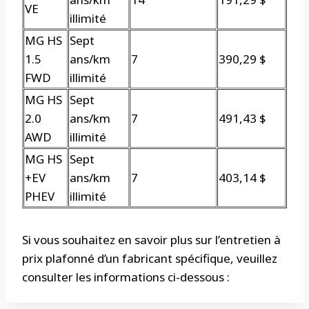
VE
illimité
MG HS
Sept
1.5
ans/km
7
390,29 $
FWD
illimité
MG HS
Sept
2.0
ans/km
7
491,43 $
AWD
illimité
MG HS
Sept
+EV
ans/km
7
403,14 $
PHEV
illimité
Si vous souhaitez en savoir plus sur l’entretien à
prix plafonné d’un fabricant spécifique, veuillez
consulter les informations ci-dessous :