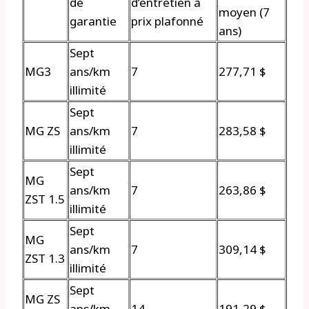
de
d’entretien à
moyen (7
garantie
prix plafonné
ans)
Sept
MG3
ans/km
7
277,71 $
illimité
Sept
MG ZS
ans/km
7
283,58 $
illimité
Sept
MG
ans/km
7
263,86 $
ZST 1.5
illimité
Sept
MG
ans/km
7
309,14 $
ZST 1.3
illimité
Sept
MG ZS
ans/km
14
191,29 $