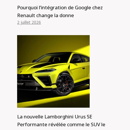
automobile
Pourquoi l’intégration de Google chez
Renault change la donne
Par
Alexis de Club Events
9 août 2023
2 juillet 2026
La nouvelle Lamborghini Urus SE
Performante révélée comme le SUV le