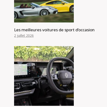
Les meilleures voitures de sport d’occasion
2 juillet 2026
La réponse chère de l’Angleterre à la
Suzuki Jimny? Version bébé
électrique du Land Rover Defender à
venir d’ici 2027 – rapport – Actualités