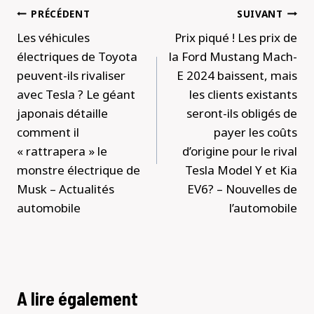
Navigation
PRÉCÉDENT
SUIVANT
de
Les véhicules
Prix ​​piqué ! Les prix de
l’article
électriques de Toyota
la Ford Mustang Mach-
peuvent-ils rivaliser
E 2024 baissent, mais
avec Tesla ? Le géant
les clients existants
japonais détaille
seront-ils obligés de
comment il
payer les coûts
« rattrapera » le
d’origine pour le rival
monstre électrique de
Tesla Model Y et Kia
Musk – Actualités
EV6? – Nouvelles de
automobile
l’automobile
A lire également