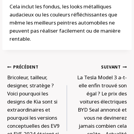
Cela inclut les fondus, les looks métalliques
audacieux ou les couleurs réfléchissantes que
même les meilleurs peintres automobiles ne
peuvent pas réaliser facilement ou de manière
rentable.
Navigation
PRÉCÉDENT
SUIVANT
de
Bricoleur, tailleur,
La Tesla Model 3 a-t-
l’article
designer, stratège ?
elle enfin trouvé son
Voici pourquoi les
égal ? Le prix des
designs de Kia sont si
voitures électriques
extraordinaires et
BYD Seal annoncé et
pourquoi les versions
vous ne devinerez
conceptuelles des EV9
jamais combien cela
et EV5 2024 étaient si
coûte – Actualité