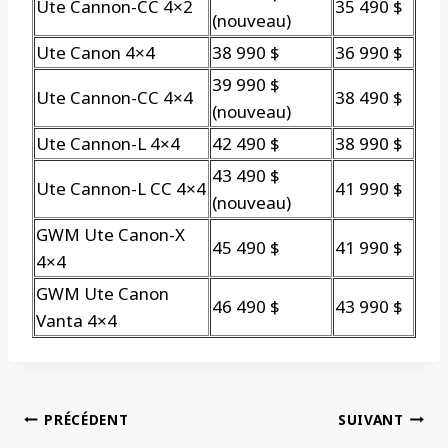
Ute Cannon-CC 4×2
35 490 $
(nouveau)
Ute Canon 4×4
38 990 $
36 990 $
39 990 $
Ute Cannon-CC 4×4
38 490 $
(nouveau)
Ute Cannon-L 4×4
42 490 $
38 990 $
43 490 $
Ute Cannon-L CC 4×4
41 990 $
(nouveau)
GWM Ute Canon-X
45 490 $
41 990 $
4×4
GWM Ute Canon
46 490 $
43 990 $
Vanta 4×4
Navigation
PRÉCÉDENT
SUIVANT
de