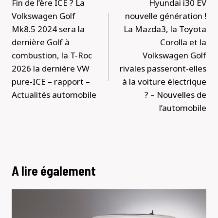
Fin de l’ère ICE ? La
Hyundai i30 EV
l’article
Volkswagen Golf
nouvelle génération !
Mk8.5 2024 sera la
La Mazda3, la Toyota
dernière Golf à
Corolla et la
combustion, la T-Roc
Volkswagen Golf
2026 la dernière VW
rivales passeront-elles
pure-ICE – rapport –
à la voiture électrique
Actualités automobile
? – Nouvelles de
l’automobile
A lire également