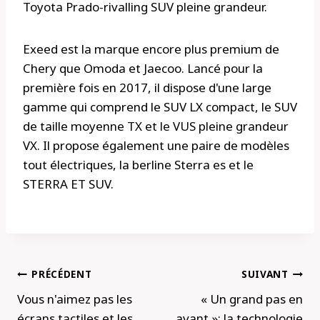
Toyota Prado-rivalling SUV pleine grandeur.
Exeed est la marque encore plus premium de
Chery que Omoda et Jaecoo. Lancé pour la
première fois en 2017, il dispose d'une large
gamme qui comprend le SUV LX compact, le SUV
de taille moyenne TX et le VUS pleine grandeur
VX. Il propose également une paire de modèles
tout électriques, la berline Sterra es et le
STERRA ET SUV.
Navigation
PRÉCÉDENT
SUIVANT
de
Vous n'aimez pas les
« Un grand pas en
l’article
écrans tactiles et les
avant »: la technologie