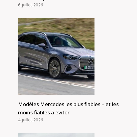
6 juillet 2026
Le rival du Toyota HiLux GR Sport et
du Nissan Navara Pro-4X Warrior
Modèles Mercedes les plus fiables – et les
révélé avant la date de lancement
moins fiables à éviter
officielle : l'Isuzu D-Max Blade 2025
4 juillet 2026
reçoit une pile d'améliorations