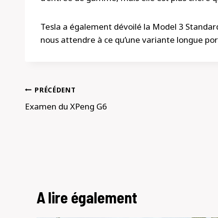
Tesla a également dévoilé la Model 3 Standar
nous attendre à ce qu’une variante longue port
Navigation
PRÉCÉDENT
de
Examen du XPeng G6
l’article
A lire également