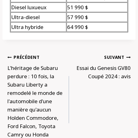
Diesel luxueux
51 990 $
Ultra-diesel
57 990 $
Ultra hybride
64 990 $
Navigation
PRÉCÉDENT
SUIVANT
de
L'héritage de Subaru
Essai du Genesis GV80
l’article
perdure : 10 fois, la
Coupé 2024 : avis
Subaru Liberty a
remodelé le monde de
l'automobile d'une
manière qu'aucun
Holden Commodore,
Ford Falcon, Toyota
Camry ou Honda