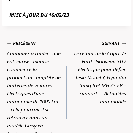
MISE À JOUR DU 16/02/23
Navigation
PRÉCÉDENT
SUIVANT
de
Continuez à rouler : une
Le retour de la Capri de
l’article
entreprise chinoise
Ford ! Nouveau SUV
commence la
électrique pour défier
production complète de
Tesla Model Y, Hyundai
batteries de voitures
Ioniq 5 et MG ZS EV –
électriques d’une
rapports – Actualités
autonomie de 1000 km
automobile
– cela pourrait-il se
retrouver dans un
modèle Geely en