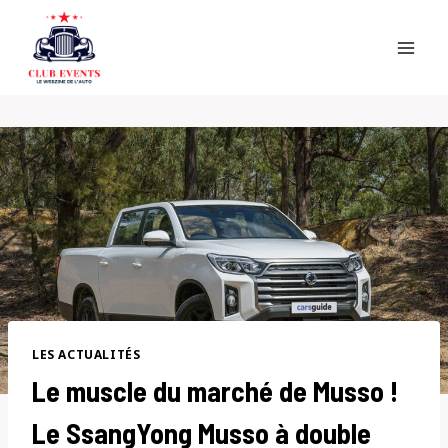
Skip
to
content
LES ACTUALITÉS
Le muscle du marché de Musso !
Le SsangYong Musso à double