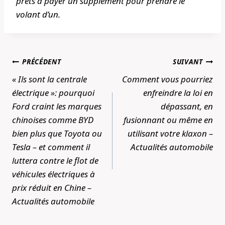
prêts à payer un supplément pour prendre le
volant d’un.
Navigation
PRÉCÉDENT
SUIVANT
de
« Ils sont la centrale
Comment vous pourriez
l’article
électrique »: pourquoi
enfreindre la loi en
Ford craint les marques
dépassant, en
chinoises comme BYD
fusionnant ou même en
bien plus que Toyota ou
utilisant votre klaxon –
Tesla – et comment il
Actualités automobile
luttera contre le flot de
véhicules électriques à
prix réduit en Chine –
Actualités automobile