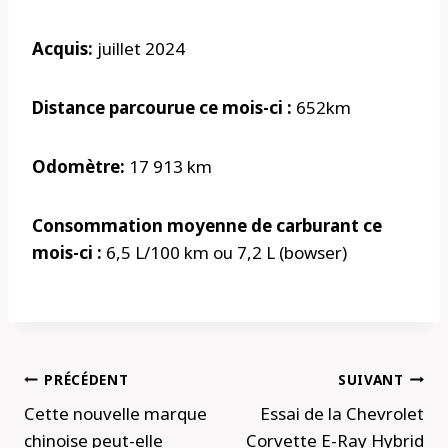
Acquis:
juillet 2024
Distance parcourue ce mois-ci :
652km
Odomètre:
17 913 km
Consommation moyenne de carburant ce
mois-ci :
6,5 L/100 km ou 7,2 L (bowser)
Navigation
PRÉCÉDENT
SUIVANT
de
Cette nouvelle marque
Essai de la Chevrolet
l’article
chinoise peut-elle
Corvette E-Ray Hybrid