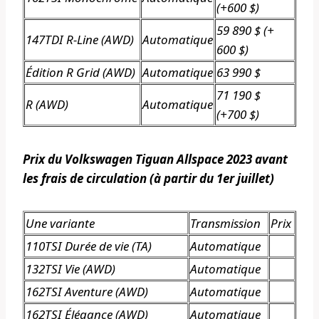
(+600 $)
59 890 $ (+
147TDI R-Line (AWD)
Automatique
600 $)
Édition R Grid (AWD)
Automatique
63 990 $
71 190 $
R (AWD)
Automatique
(+700 $)
Prix ​​du Volkswagen Tiguan Allspace 2023 avant
les frais de circulation (à partir du 1er juillet)
Une variante
Transmission
Prix
110TSI Durée de vie (TA)
Automatique
132TSI Vie (AWD)
Automatique
162TSI Aventure (AWD)
Automatique
162TSI Élégance (AWD)
Automatique