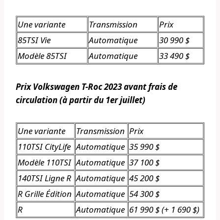
Une variante
Transmission
Prix
85TSI Vie
Automatique
30 990 $
Modèle 85TSI
Automatique
33 490 $
Prix ​​Volkswagen T-Roc 2023 avant frais de
circulation (à partir du 1er juillet)
Une variante
Transmission
Prix
110TSI CityLife
Automatique
35 990 $
Modèle 110TSI
Automatique
37 100 $
140TSI Ligne R
Automatique
45 200 $
R Grille Édition
Automatique
54 300 $
R
Automatique
61 990 $ (+ 1 690 $)