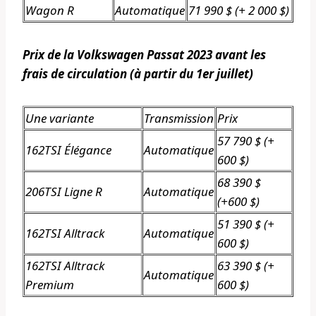
Wagon R
Automatique
71 990 $ (+ 2 000 $)
Prix ​​de la Volkswagen Passat 2023 avant les
frais de circulation (à partir du 1er juillet)
Une variante
Transmission
Prix
57 790 $ (+
162TSI Élégance
Automatique
600 $)
68 390 $
206TSI Ligne R
Automatique
(+600 $)
51 390 $ (+
162TSI Alltrack
Automatique
600 $)
162TSI Alltrack
63 390 $ (+
Automatique
Premium
600 $)