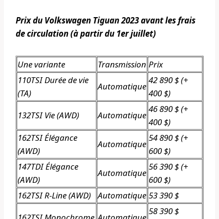
Prix ​​du Volkswagen Tiguan 2023 avant les frais
de circulation (à partir du 1er juillet)
Une variante
Transmission
Prix
110TSI Durée de vie
42 890 $ (+
Automatique
(TA)
400 $)
46 890 $ (+
132TSI Vie (AWD)
Automatique
400 $)
162TSI Élégance
54 890 $ (+
Automatique
(AWD)
600 $)
147TDI Élégance
56 390 $ (+
Automatique
(AWD)
600 $)
162TSI R-Line (AWD)
Automatique
53 390 $
58 390 $
162TSI Monochrome
Automatique