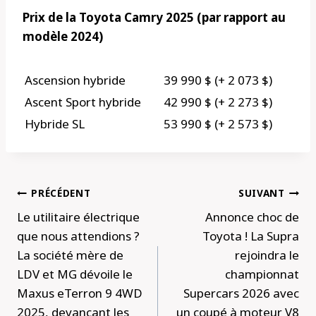
Prix ​​de la Toyota Camry 2025 (par rapport au
modèle 2024)
Ascension hybride
39 990 $ (+ 2 073 $)
Ascent Sport hybride
42 990 $ (+ 2 273 $)
Hybride SL
53 990 $ (+ 2 573 $)
Navigation
PRÉCÉDENT
SUIVANT
de
Le utilitaire électrique
Annonce choc de
l’article
que nous attendions ?
Toyota ! La Supra
La société mère de
rejoindra le
LDV et MG dévoile le
championnat
Maxus eTerron 9 4WD
Supercars 2026 avec
2025, devançant les
un coupé à moteur V8