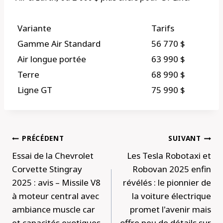
Variante
Tarifs
Gamme Air Standard
56 770 $
Air longue portée
63 990 $
Terre
68 990 $
Ligne GT
75 990 $
Navigation
PRÉCÉDENT
SUIVANT
de
Essai de la Chevrolet
Les Tesla Robotaxi et
l’article
Corvette Stingray
Robovan 2025 enfin
2025 : avis – Missile V8
révélés : le pionnier de
à moteur central avec
la voiture électrique
ambiance muscle car
promet l'avenir mais
et capacités exotiques
offre peu de détails sur