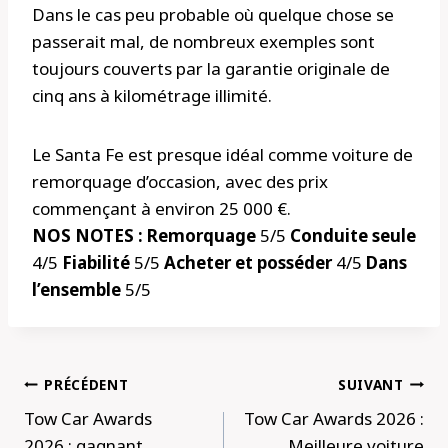
Dans le cas peu probable où quelque chose se
passerait mal, de nombreux exemples sont
toujours couverts par la garantie originale de
cinq ans à kilométrage illimité.
Le Santa Fe est presque idéal comme voiture de
remorquage d’occasion, avec des prix
commençant à environ 25 000 €.
NOS NOTES : Remorquage
5/5
Conduite seule
4/5
Fiabilité
5/5
Acheter et posséder
4/5
Dans
l’ensemble
5/5
Navigation
PRÉCÉDENT
SUIVANT
de
Tow Car Awards
Tow Car Awards 2026 :
l’article
2026 : gagnant
Meilleure voiture