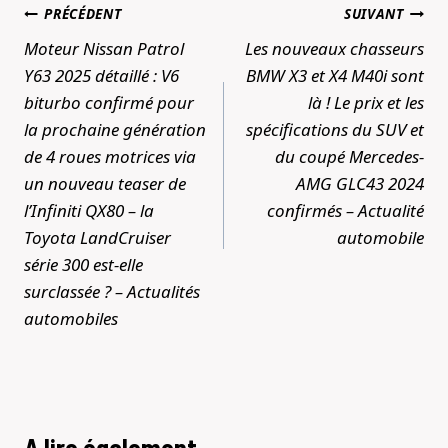
Navigation
PRÉCÉDENT
SUIVANT
de
Moteur Nissan Patrol
Les nouveaux chasseurs
l’article
Y63 2025 détaillé : V6
BMW X3 et X4 M40i sont
biturbo confirmé pour
là ! Le prix et les
la prochaine génération
spécifications du SUV et
de 4 roues motrices via
du coupé Mercedes-
un nouveau teaser de
AMG GLC43 2024
l’Infiniti QX80 – la
confirmés – Actualité
Toyota LandCruiser
automobile
série 300 est-elle
surclassée ? – Actualités
automobiles
A lire également