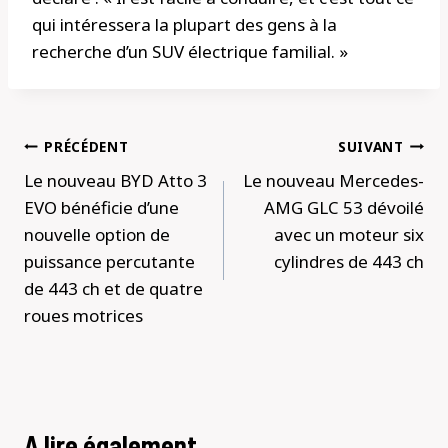
qui intéressera la plupart des gens à la
recherche d’un SUV électrique familial. »
Navigation
PRÉCÉDENT
SUIVANT
de
Le nouveau BYD Atto 3
Le nouveau Mercedes-
l’article
EVO bénéficie d’une
AMG GLC 53 dévoilé
nouvelle option de
avec un moteur six
puissance percutante
cylindres de 443 ch
de 443 ch et de quatre
roues motrices
A lire également