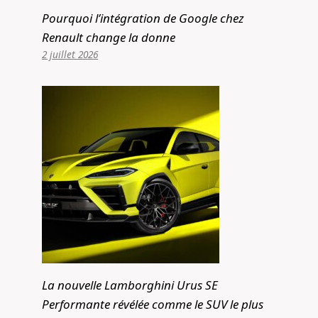
Pourquoi l’intégration de Google chez
Renault change la donne
2 juillet 2026
« La marque tout-terrain numéro un
incontestée » : le patron de Ford
La nouvelle Lamborghini Urus SE
annonce une nouvelle direction, pour
Performante révélée comme le SUV le plus
dépasser Toyota, Nissan, Jeep et