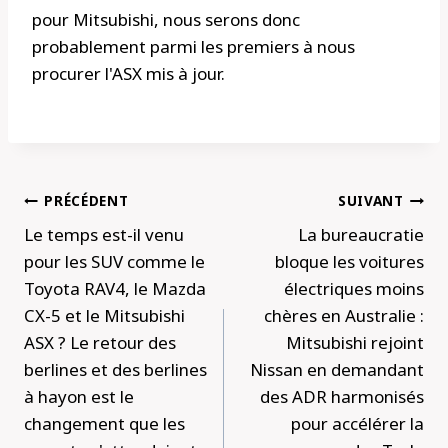
pour Mitsubishi, nous serons donc
probablement parmi les premiers à nous
procurer l'ASX mis à jour.
Navigation
PRÉCÉDENT
SUIVANT
de
Le temps est-il venu
La bureaucratie
l’article
pour les SUV comme le
bloque les voitures
Toyota RAV4, le Mazda
électriques moins
CX-5 et le Mitsubishi
chères en Australie :
ASX ? Le retour des
Mitsubishi rejoint
berlines et des berlines
Nissan en demandant
à hayon est le
des ADR harmonisés
changement que les
pour accélérer la