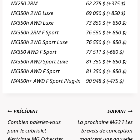
NX250 2RM
62 275 $ (+375 $)
NX350h 2WD Luxe
69 050 $ (+850 $)
NX350h AWD Luxe
73 850 $ (+ 850 $)
NX350h 2RM F Sport
76 550 $ (+ 850 $)
NX350h 2WD Sport Luxe
76 550 $ (+ 850 $)
NX350 AWD F Sport
77 511 $ (-680 $)
NX350h AWD Sport Luxe
81 350 $ (+ 850 $)
NX350h AWD F Sport
81 350 $ (+ 850 $)
NX450h+ AWD F Sport Plug-in
90 948 $ (-475 $)
Navigation
PRÉCÉDENT
SUIVANT
de
Combien paieriez-vous
La prochaine MG3 ? Les
l’article
pour le cabriolet
brevets de conception
électrique MG Cyberster
montrent une nouvelle