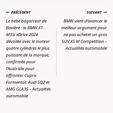
Navigation
PRÉCÉDENT
SUIVANT
de
Le bébé bagarreur de
BMW vient d’avancer le
l’article
Bavière : la BMW X1
meilleur argument pour
M35i xDrive 2024
ne pas acheter un gros
dévoilée avec le moteur
SUV X5 M Competition –
quatre cylindres le plus
Actualités automobile
puissant de la marque,
confirmée pour
l’Australie pour
affronter Cupra
Formentor, Audi SQ2 et
AMG GLA35 – Actualités
automobile