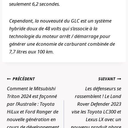
seulement 6,2 secondes.
Cependant, la nouveauté du GLC est un système
hybride doux de 48 volts qui s’associe à la
technologie du moteur arrêt / démarrage pour
générer une économie de carburant combinée de
7,7 litres aux 100 km.
Navigation
PRÉCÉDENT
SUIVANT
de
Comment le Mitsubishi
Les défenseurs se
l’article
Triton 2024 est façonné
rassemblent ! Le Land
par l’Australie : Toyota
Rover Defender 2023
HiLux et Ford Ranger de
vise les Toyota LC300 et
nouvelle génération en
Lexus LX avec un
cours de développement
nouveau produit phare