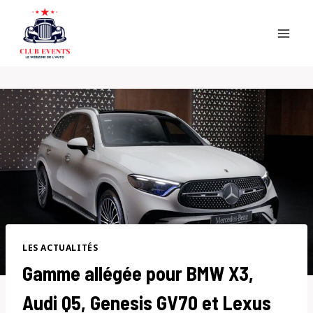
Skip
to
content
LES ACTUALITÉS
Gamme allégée pour BMW X3,
Audi Q5, Genesis GV70 et Lexus