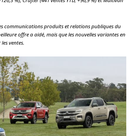
+126,3 %), Crafter (441 ventes YTD, +96,9 %) et Multivan
es communications produits et relations publiques du
lleure offre a aidé, mais que les nouvelles variantes en
 les ventes.