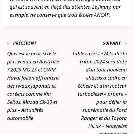
qui est souvent en deçà des attentes. Le Jimny, par
exemple, ne conserve que trois étoiles ANCAP.
Navigation
PRÉCÉDENT
SUIVANT
de
Quel est le petit SUV le
Table rase? Le Mitsubishi
l’article
plus vendu en Australie
Triton 2024 sera doté
? 2023 MG ZS et GWM
d’un tout nouveau
Haval Jolion affrontent
châssis à cadre en
des rivaux japonais et
échelle et d’un moteur
coréens comme Kia
turbodiesel « propre »
Seltos, Mazda CX-30 et
pour défier la
plus – Actualités
suprématie du Ford
automobile
Ranger et du Toyota
HiLux – Nouvelles