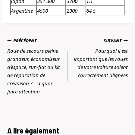
Japon
351 300
3700
1.1
Argentine
4500
2900
64,5
Navigation
PRÉCÉDENT
SUIVANT
de
Roue de secours pleine
Pourquoi il est
l’article
grandeur, économiseur
important que les roues
d’espace, run-flat ou kit
de votre voiture soient
de réparation de
correctement alignées
crevaison ? | à quoi
faire attention
A lire également