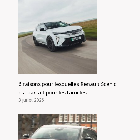
L’avenir de la célèbre division M de
BMW est-il destiné à être des SUV
haut de gamme comme le XM 2023 ?
– Nouvelles de l’automobile
Par
Alexis de Club Events
22 juillet 2023
6 raisons pour lesquelles Renault Scenic
est parfait pour les familles
3 juillet 2026