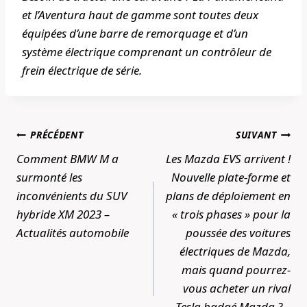
et l’Aventura haut de gamme sont toutes deux
équipées d’une barre de remorquage et d’un
système électrique comprenant un contrôleur de
frein électrique de série.
Navigation
PRÉCÉDENT
SUIVANT
de
Comment BMW M a
Les Mazda EVS arrivent !
l’article
surmonté les
Nouvelle plate-forme et
inconvénients du SUV
plans de déploiement en
hybride XM 2023 –
« trois phases » pour la
Actualités automobile
poussée des voitures
électriques de Mazda,
mais quand pourrez-
vous acheter un rival
Tesla badgé Mazda ? –