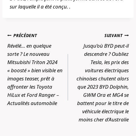
sur laquelle il a été conçu. .
Navigation
PRÉCÉDENT
SUIVANT
de
Révélé… en quelque
Jusqu’où BYD peut-il
l’article
sorte ? Le nouveau
descendre ? Oubliez
Mitsubishi Triton 2024
Tesla, les prix des
« boosté » bien visible en
voitures électriques
images teaser, prêt à
chinoises chutent alors
affronter les Toyota
que 2023 BYD Dolphin,
HiLux et Ford Ranger –
GWM Ora et MG4 se
Actualités automobile
battent pour le titre de
véhicule électrique le
moins cher d’Australie