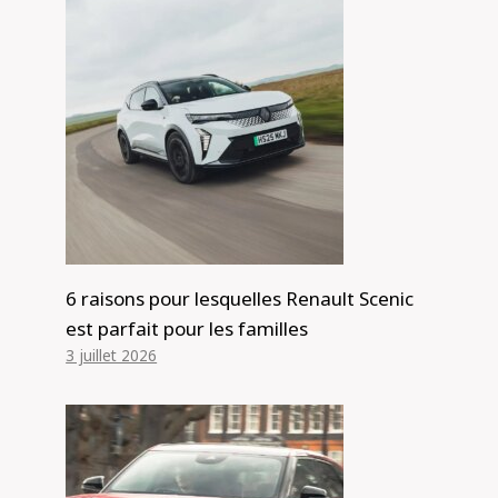
6 raisons pour lesquelles Renault Scenic
est parfait pour les familles
Test du GWM Tank 500 Ultra 2024 :
3 juillet 2026
avis
Par
Alexis de Club Events
6 avril 2024