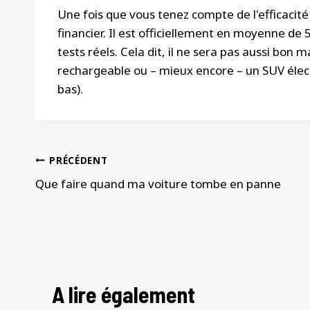
Une fois que vous tenez compte de l'efficacit
financier. Il est officiellement en moyenne d
tests réels. Cela dit, il ne sera pas aussi bon
rechargeable ou – mieux encore – un SUV élect
bas).
Navigation
PRÉCÉDENT
de
Que faire quand ma voiture tombe en panne
l’article
A lire également