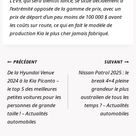
L’EV9, qui sera bientôt lancé, se situe décidément à
l’extrémité opposée de la gamme de prix, avec un
prix de départ d’un peu moins de 100 000 $ avant
les coûts sur route, ce qui en fait le modèle de
production Kia le plus cher jamais fabriqué.
Navigation
PRÉCÉDENT
SUIVANT
de
De la Hyundai Venue
Nissan Patrol 2025 : le
l’article
2024 à la Kia Picanto –
break 4×4 pleine
le top 5 des meilleures
grandeur le plus
petites voitures pour les
australien de tous les
personnes de grande
temps ? – Actualités
taille ! – Actualités
automobiles
automobiles