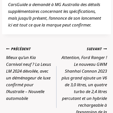
CarsGuide
a demandé à MG Australia des détails
supplémentaires concernant les spécifications,
mais jusqu’à présent, l’annonce de son lancement
ici est tout ce que la marque peut confirmer.
Navigation
PRÉCÉDENT
SUIVANT
de
Mieux qu’un Kia
Attention, Ford Ranger !
l’article
Carnival neuf ? La Lexus
Le nouveau GWM
LM 2024 dévoilée, avec
Shanhai Cannon 2023
un déménageur de luxe
plus grand ajoute un V6
confirmé pour
de 3,0 litres, un quatre
l’Australie – Nouvelle
turbo de 2,4 litres
automobile
percutant et un hybride
rechargeable à
l’expansion de la