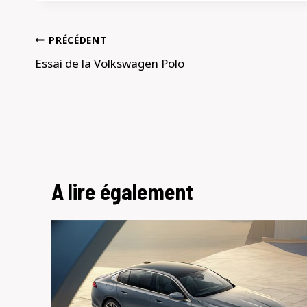
Navigation
PRÉCÉDENT
de
Essai de la Volkswagen Polo
l’article
A lire également