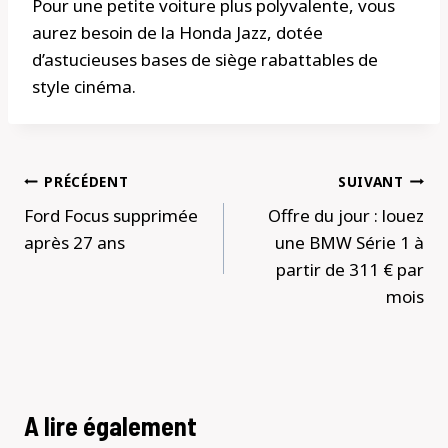
Pour une petite voiture plus polyvalente, vous
aurez besoin de la Honda Jazz, dotée
d’astucieuses bases de siège rabattables de
style cinéma.
Navigation
PRÉCÉDENT
SUIVANT
de
Ford Focus supprimée
Offre du jour : louez
l’article
après 27 ans
une BMW Série 1 à
partir de 311 € par
mois
A lire également