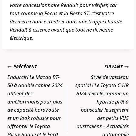
votre concessionnaire Renault pour vérifier, car
tout comme la Focus et la Fiesta ST, c’est votre
dernière chance d’entrer dans une trappe chaude
Renault à essence avant que tout ne devienne
électrique.
Navigation
PRÉCÉDENT
SUIVANT
de
Endurcir! Le Mazda BT-
Style de vaisseau
l’article
50 à double cabine 2024
spatial ! Le Toyota C-HR
obtient des
2024 dévoilé comme un
améliorations pour plus
hybride prêt à
de capacité hors route
bousculer le segment
et un look robuste pour
des petits VUS
affronter le Toyota
australiens – Actualités
HiLux Rogue et le Ford
automobile