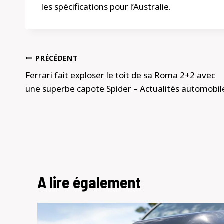
les spécifications pour l’Australie.
Navigation
PRÉCÉDENT
de
Ferrari fait exploser le toit de sa Roma 2+2 avec
une superbe capote Spider – Actualités automobil
l’article
A lire également