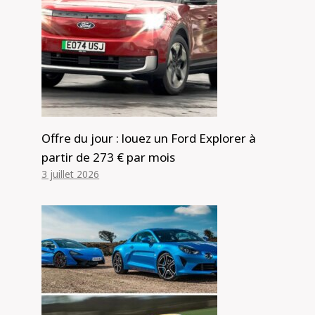
Offre du jour : louez un Ford Explorer à
partir de 273 € par mois
3 juillet 2026
Éclatement de la bulle? Les ventes
mondiales de voitures neuves
ralentiront mais la part de marché
des voitures électriques augmentera
en 2024, selon Moody’s – Car News
Par
Alexis de Club Events
23 février 2024