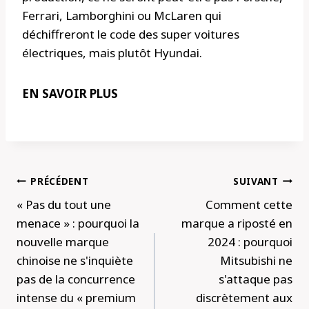
Ferrari, Lamborghini ou McLaren qui
déchiffreront le code des super voitures
électriques, mais plutôt Hyundai.
EN SAVOIR PLUS
Navigation
PRÉCÉDENT
SUIVANT
de
« Pas du tout une
Comment cette
l’article
menace » : pourquoi la
marque a riposté en
nouvelle marque
2024 : pourquoi
chinoise ne s'inquiète
Mitsubishi ne
pas de la concurrence
s'attaque pas
intense du « premium
discrètement aux