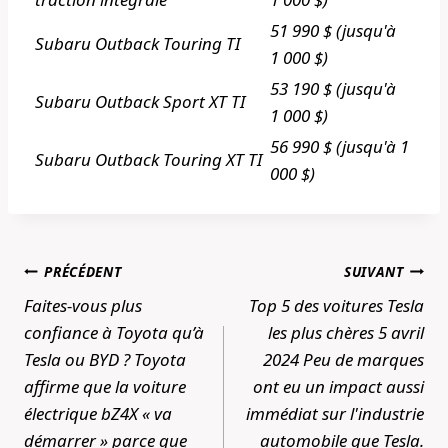
51 990 $ (jusqu'à
Subaru Outback Touring TI
1 000 $)
53 190 $ (jusqu'à
Subaru Outback Sport XT TI
1 000 $)
56 990 $ (jusqu'à 1
Subaru Outback Touring XT TI
000 $)
Navigation
PRÉCÉDENT
SUIVANT
de
Faites-vous plus
Top 5 des voitures Tesla
l’article
confiance à Toyota qu’à
les plus chères 5 avril
Tesla ou BYD ? Toyota
2024 Peu de marques
affirme que la voiture
ont eu un impact aussi
électrique bZ4X « va
immédiat sur l'industrie
démarrer » parce que
automobile que Tesla.