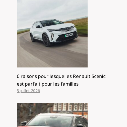
6 raisons pour lesquelles Renault Scenic
est parfait pour les familles
La course aux voitures électriques
3 juillet 2026
oubliée le client est roi! D'Alfa et Ford
à Mercedes et Porsche, tous les
principaux constructeurs
automobiles ont retiré leurs plans