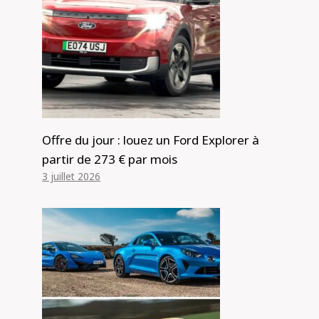
pour aller entièrement électrique en
temps record | Analyse – Actualités
de la voiture
Par
Alexis de Club Events
17 février 2025
Offre du jour : louez un Ford Explorer à
partir de 273 € par mois
3 juillet 2026