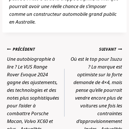
pourrait avoir une réelle chance de s’imposer
comme un constructeur automobile grand public
en Australie.
Navigation
PRÉCÉDENT
SUIVANT
de
Une autobiographie à
Où est le top pour Isuzu
l’article
lire ? Le VUS Range
? La marque est
Rover Evoque 2024
optimiste sur la forte
gagne des ajustements,
demande de 4×4, mais
des technologies et des
pense qu’elle pourrait
notes plus sophistiquées
vendre encore plus de
pour l’aider à
voitures une fois les
combattre Porsche
contraintes
Macan, Volvo XC60 et
d’approvisionnement
plus – Actualités
levées – Actualités