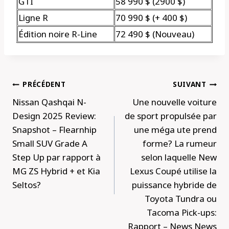
GTI
58 990 $ (2900 $)
Ligne R
70 990 $ (+ 400 $)
Édition noire R-Line
72 490 $ (Nouveau)
Navigation
PRÉCÉDENT
SUIVANT
de
Nissan Qashqai N-
Une nouvelle voiture
l’article
Design 2025 Review:
de sport propulsée par
Snapshot – Flearnhip
une méga ute prend
Small SUV Grade A
forme? La rumeur
Step Up par rapport à
selon laquelle New
MG ZS Hybrid + et Kia
Lexus Coupé utilise la
Seltos?
puissance hybride de
Toyota Tundra ou
Tacoma Pick-ups:
Rapport – News News