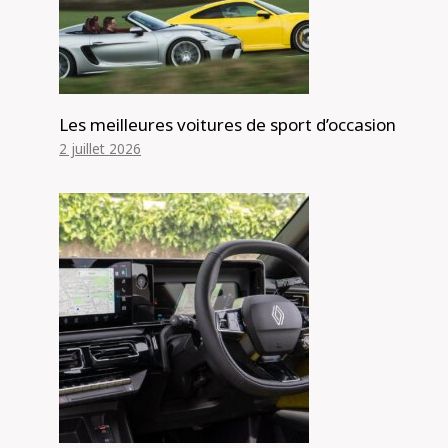
Les meilleures voitures de sport d’occasion
2 juillet 2026
Puissance diesel pour les tout
nouveaux Mitsubishi Pajero Sport et
Triton 2024 alors que la marque vise
le Ford Everest et le Toyota
LandCruiser Prado! – Nouvelles de
l’automobile