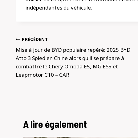
indépendantes du véhicule.
Navigation
PRÉCÉDENT
de
Mise à jour de BYD populaire repéré: 2025 BYD
Atto 3 Spied en Chine alors qu'il se prépare à
l’article
combattre le Chery Omoda E5, MG ES5 et
Leapmotor C10 – CAR
A lire également