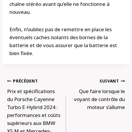
chaîne stéréo avant qu’elle ne fonctionne à
nouveau.
Enfin, n’oubliez pas de remettre en place les
éventuels caches isolants des bornes de la
batterie et de vous assurer que la batterie est
bien fixée.
Navigation
PRÉCÉDENT
SUIVANT
de
Prix ​​et spécifications
Que faire lorsque le
l’article
du Porsche Cayenne
voyant de contrôle du
Turbo E-Hybrid 2024 :
moteur s’allume
performances et coûts
supérieurs aux BMW
X5 M et Mercedes-