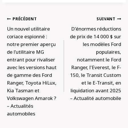
Navigation
PRÉCÉDENT
SUIVANT
de
Un nouvel utilitaire
D'énormes réductions
l’article
coriace espionné :
de prix de 14 000 $ sur
notre premier aperçu
les modèles Ford
de l'utilitaire MG
populaires,
entrant pour rivaliser
notamment le Ford
avec les versions haut
Ranger, l'Everest, le F-
de gamme des Ford
150, le Transit Custom
Ranger, Toyota HiLux,
et le E-Transit, en
Kia Tasman et
liquidation avant 2025
Volkswagen Amarok ?
– Actualité automobile
– Actualités
automobiles