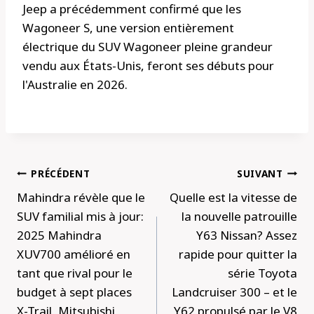
Jeep a précédemment confirmé que les
Wagoneer S, une version entièrement
électrique du SUV Wagoneer pleine grandeur
vendu aux États-Unis, feront ses débuts pour
l'Australie en 2026.
Navigation
PRÉCÉDENT
SUIVANT
de
Mahindra révèle que le
Quelle est la vitesse de
l’article
SUV familial mis à jour:
la nouvelle patrouille
2025 Mahindra
Y63 Nissan? Assez
XUV700 amélioré en
rapide pour quitter la
tant que rival pour le
série Toyota
budget à sept places
Landcruiser 300 – et le
X-Trail, Mitsubishi
Y62 propulsé par le V8