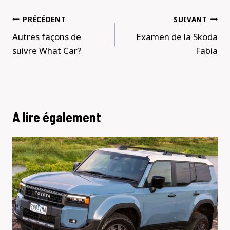
Navigation
PRÉCÉDENT
SUIVANT
de
Autres façons de
Examen de la Skoda
l’article
suivre What Car?
Fabia
A lire également