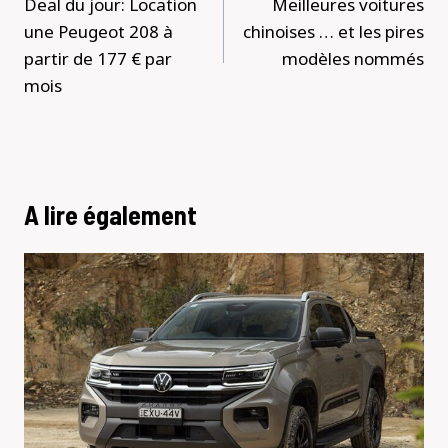
Deal du jour: Location
Meilleures voitures
l’article
une Peugeot 208 à
chinoises … et les pires
partir de 177 € par
modèles nommés
mois
A lire également