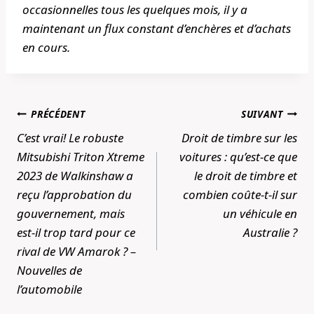
occasionnelles tous les quelques mois, il y a
maintenant un flux constant d’enchères et d’achats
en cours.
Navigation
PRÉCÉDENT
SUIVANT
de
C’est vrai! Le robuste
Droit de timbre sur les
l’article
Mitsubishi Triton Xtreme
voitures : qu’est-ce que
2023 de Walkinshaw a
le droit de timbre et
reçu l’approbation du
combien coûte-t-il sur
gouvernement, mais
un véhicule en
est-il trop tard pour ce
Australie ?
rival de VW Amarok ? –
Nouvelles de
l’automobile